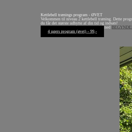
Kettlebell trænings program - ØVET
Velkommen til niveau 2 kettlebell træning. Dette progr
du får det største udbytte af din tid og indsats!
Er du ny til kettlebells, skal du starte med
BEGYNDE
4 ugers program (øvet) - 99,-