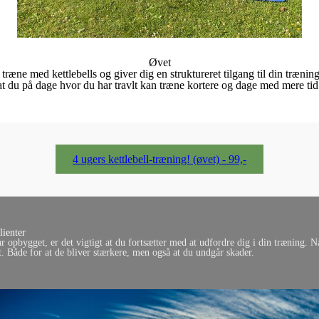
Øvet
 træne med kettlebells og giver dig en struktureret tilgang til din træni
 du på dage hvor du har travlt kan træne kortere og dage med mere tid
4 ugers kettlebell-træning! (øvet) - 99,-
ienter
r opbygget, er det vigtigt at du fortsætter med at udfordre dig i din træning. Nå
gt. Både for at de bliver stærkere, men også at du undgår skader.