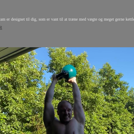
am er designet til dig, som er vant til at træne med vægte og meget gerne kettl
R