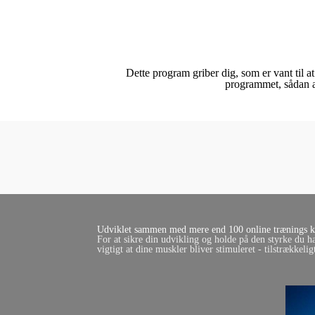
Dette program griber dig, som er vant til at
programmet, sådan at
Udviklet sammen med mere end 100 online trænings kl
For at sikre din udvikling og holde på den styrke du ha
vigtigt at dine muskler bliver stimuleret - tilstrækkeli