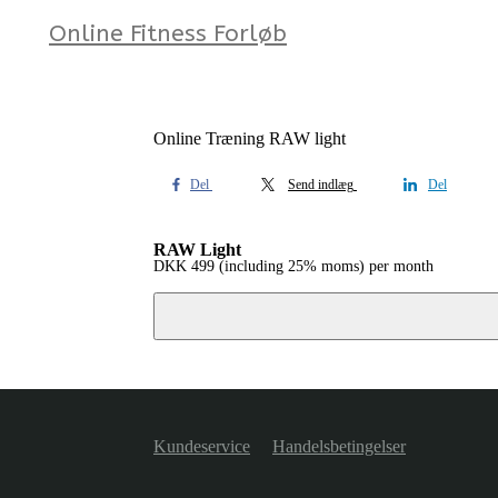
Online Fitness Forløb
Online Træning RAW light
Del
Send indlæg
Del
RAW Light
DKK
499
(including 25% moms)
per month
Kundeservice
Handelsbetingelser