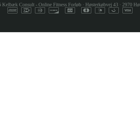
6
Kelbæk Consult - Online Fitness Forløb
·
Høsterkøbvej 43
·
2970 Hø